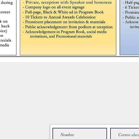
la
Mandanos un mensaje
th