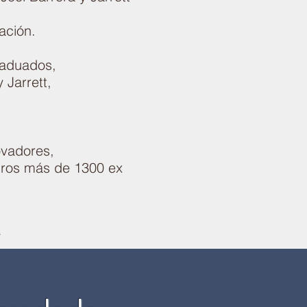
ación.
raduados,
 Jarrett,
novadores,
stros más de 1300 ex
y