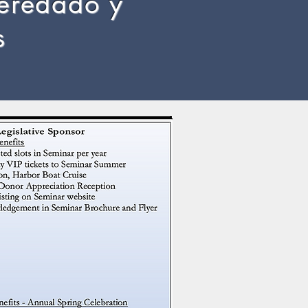
heredado y
s