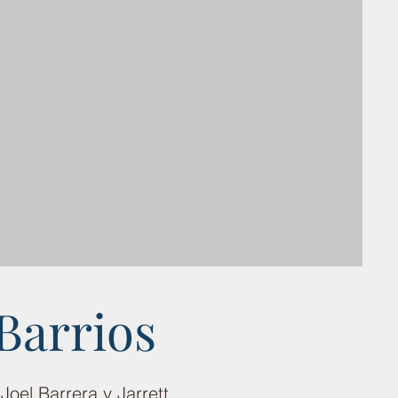
Barrios
oel Barrera y Jarrett